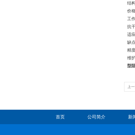
‌结
‌价
‌工
‌抗
‌适
缺
‌精
‌维
型阻
上一
首页
公司简介
新