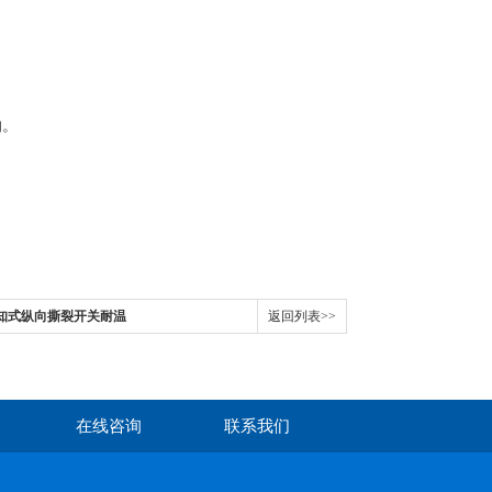
‌
。
200感知式纵向撕裂开关耐温
返回列表>>
在线咨询
联系我们