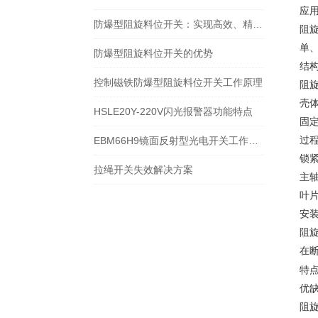
应
防爆型阻旋料位开关：实现高效、精准的料位控制
阻
单
防爆型阻旋料位开关的优势
结
控制磁铁防爆型阻旋料位开关工作原理
阻
‌壳
HSLE20Y-220V闪光报警器功能特点
‌固
EBM66H9镜面反射型光电开关工作原理
‌过
‌锁
拉绳开关失效解决方案
‌主
‌叶
安
阻
在
特点
优
阻