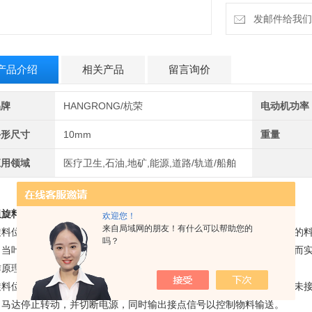
发邮件给我们：6
产品介绍
相关产品
留言询价
品牌
HANGRONG/杭荣
电动机功率
外形尺寸
10mm
重量
应用领域
医疗卫生,石油,地矿,能源,道路/轨道/船舶
旋料位开关RP11BAC220介绍
欢迎您！
来自局域网的朋友！有什么可以帮助您的
旋料位开关‌是一种常用的料位检测设备，主要用于检测和控制各种物料的
吗？
，当叶片接触到物料时，马达停止转动，并通过微动开关输出信号，从而
作原理
旋料位开关利用微型马达作为驱动装置，通过离合器与传动轴相连。当未
，马达停止转动，并切断电源，同时输出接点信号以控制物料输送
。