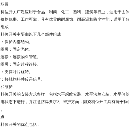
用场景
旋料位开关广泛应用于食品、制药、化工、塑料、建筑等行业，适用于固
、价格低廉、工作可靠，具有优异的耐腐蚀、耐高温和防尘性能，适用于
构组成
旋料位开关主要由以下几个部件组成：
体‌：保护内部结构。
定螺母‌：固定壳体。
程连接‌：连接物料管道。
紧螺母‌：固定过程连接。
轴‌：支撑叶片旋转。
片‌：接触物料并传递信号‌
。
装和维护
旋料位开关的安装方式多样，包括水平螺纹安装、水平法兰安装、水平倾
断电状态下进行，并注意防爆要求
。维护方面，阻旋料位开关具有抗干扰
2
‌
。
缺点
旋料位开关的优点包括：