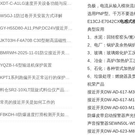
XDT-C-A1LG速度开关设备功能与应用概述
负极，电流从输入模块流
选用PNP型。千万不要选
WSGJ-1防过卷开关安装方式详解
E13CJ-E7042CX
电感式
GY-H55D80-A11,PNP,DC24V接近开关的原理与接线方式
典型应用
1、水泥：回转窑窑头/篦
JKT03H-F4A70B C30型耐高温磁性开关技术说明
2、电厂：锅炉及余热锅
BMRWH-2025-11-01防尘接近开关的维护措施是什么
3、玻璃：玻璃熔化炉工
4、冶金：高炉/加热炉工
YQZB-I-6型输送机保护装置
5、石化：各种管式加热
6、垃圾处理：燃烧器及
KPT1系列跑偏开关正常运行的保护措施
杭荣产品
料仓SR2-10XLT阻旋式料位仪产品说明
接近开关DW-AD-617-M3
接近开关DW-AD-617-M1
常亮的接近开关是如何工作的
接近开关DW-AD-603-M12
FBKDH-II防爆速度打滑检测开关如何避免误动作
防爆皮带启动报警器声光报警器F
声音报警器SEWN50L-WS
接近开关DW-AD-623-M8