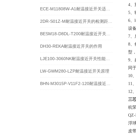
4、
ECE-M11808W-A1耐温接近开关适用于哪些环境温度下
5
6、
2DR-S01Z-M耐温接近开关的检测距离是多少
设
BESM18-D8DL-T200耐温接近开关技术参数
7
8
DH30-REKA耐温接近开关的作用
型
LJE100-3060NK耐温接近开关性能特点
9、典
同于
LW-GWM280-LZP耐温接近开关原理
1
BHN-M3015P-V11F2-120耐温接近开关用途
1
1
三芯
杭
QZ
浮
皮带