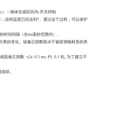
nc）：物体在感应区内-开关抑制
灯不再亮时，说明温度已经达到*。通过这个过程，可以保护
号的时间间隔（在ms毫秒范围内）。
检测距离的变化。该修正因数取决于被探测物材质的类
全钢传感器修正因数: v2a: 0.5 ms: 约. 0.1 铝, 为了建立不
。
关被损坏。
。