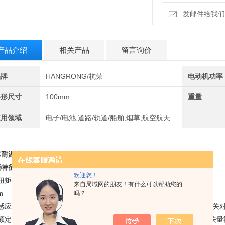
发邮件给我们：6
产品介绍
相关产品
留言询价
品牌
HANGRONG/杭荣
电动机功率
外形尺寸
100mm
重量
应用领域
电子/电池,道路/轨道/船舶,烟草,航空航天
耐温接近开关KJT-SSR30M-REW200AG
能特征：
欢迎您！
扭矩范围 为了避免安装时损坏接近开关，不要超过给定的拧紧扭矩。 不锈钢螺纹
来自局域网的朋友！有什么可以帮助您的
吗？
m m18 = 55nm m30 = 200nm
、感应区/感应面 感应区是在感应面前面的区域，在感应区中，接近开
、额定感应范围（sn）： 在金属部件靠近接近开关感应面时，产生开