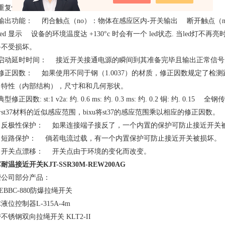
重复性： 在条件下两个测量的重复 度。测量值中的差异应小于10]。
、输出功能： 闭合触点（no）：物体在感应区内-开关输出 断开触点（
led 显示 设备的环境温度达 +130°c 时会有一个 led状态. 当led
备不受损坏。
、启动延时时间： 接近开关接通电源的瞬间到其准备完毕且输出正常信
、修正因数： 如果使用不同于钢（1.0037）的材质，修正因数规定了
，特性（内部结构），尺寸和和几何形状。
型修正因数: st:1 v2a: 约. 0.6 ms: 约. 0.3 ms: 约. 0.2 铜: 约. 0.15 
st37材料的近似感应范围，bixu将st37的感应范围乘以相应的修正因数
0、反极性保护： 如果连接端子接反了，一个内置的保护可防止接近开
1、短路保护： 倘若电流过载，有一个内置保护可防止接近开关被损坏
2、开关点漂移： 开关点由于环境的变化而改变。
耐温接近开关KJT-SSR30M-REW200AG
荣公司部分产品：
-EBBC-880防爆拉绳开关
球液位控制器L-315A-4m
不锈钢双向拉绳开关 KLT2-II