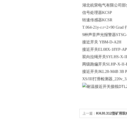
湖北杭荣电气有限公司部
信号处理器KCSP
转速传感器KCSR
T.064-21y-r.r=2×90 Gr
9种声音声光报警器STSG-7
接近开关 YBM-D-A2H
接近开关EL08X-18YP-
双向拉绳开关SYLHS-X-II-
两级跑偏开关SLHP-X-II-B/
接近开关JKL28-M4B 3B 
XS/III打滑检测器_220v_3
上一篇：
KHJ0.312型矿用