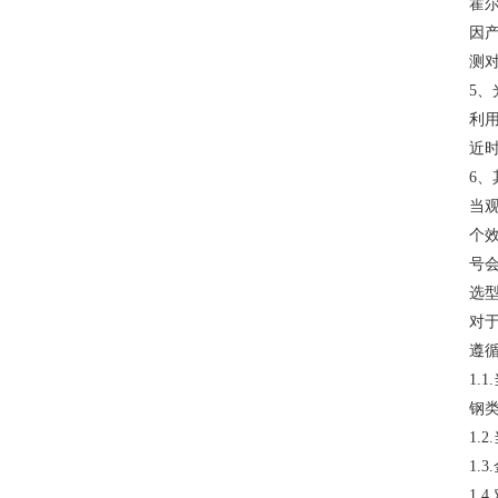
霍
因
测
5
利
近
6、
当
个
号
选
对
遵
1
钢
1.
1.
1.