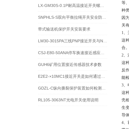
等
LX-GM30S-0.1P耐高温接近开关螺纹安装调节方式
种
SNPHLS-S双向平衡拉绳开关安全防护措施是什么
因
关
带式输送机保护开关安装要求
1
这
LM30-3015PA三线PNP接近开关与NPN区别
合
CSJ-E80-50ANA停车换速接近感应器主要功能
2
这
GUH6矿用位置接近传感器技术参数
反
E2E2-×10MC1接近开关是如何通过电磁场感知物体的
能
3
GDZL-C纵向撕裂保护装置如何检测到输送带的撕裂
这
RL105-3063NT光电开关使用说明
壳
生
导
4