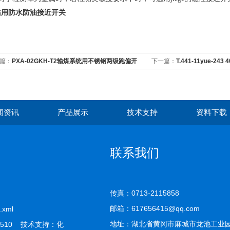
站用防水防油接近开关
篇：
PXA-02GKH-T2输煤系统用不锈钢两级跑偏开
下一篇：
T.441-11yue-
关
闻资讯
产品展示
技术支持
资料下载
联系我们
传真：0713-2115858
邮箱：617656415@qq.com
.xml
地址：湖北省黄冈市麻城市龙池工业
510 技术支持：
化