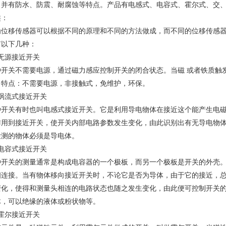
、并有防水、防震、耐腐蚀等特点。产品有电感式、电容式、霍尔式、交
类：
为位移传感器可以根据不同的原理和不同的方法做成，而不同的位移传感器
有以下几种：
、无源接近开关
种开关不需要电源，通过磁力感应控制开关的闭合状态。当磁 或者铁质触
。特点：不需要电源，非接触式，免维护，环保。
、涡流式接近开关
种开关有时也叫电感式接近开关。它是利用导电物体在接近这个能产生电
作用到接近开关，使开关内部电路参数发生变化，由此识别出有无导电物
检测的物体必须是导电体。
、电容式接近开关
种开关的测量通常是构成电容器的一个极板，而另一个极板是开关的外壳
相连接。当有物体移向接近开关时，不论它是否为导体，由于它的接近，
变化，使得和测量头相连的电路状态也随之发生变化，由此便可控制开关
体，可以绝缘的液体或粉状物等。
、霍尔接近开关