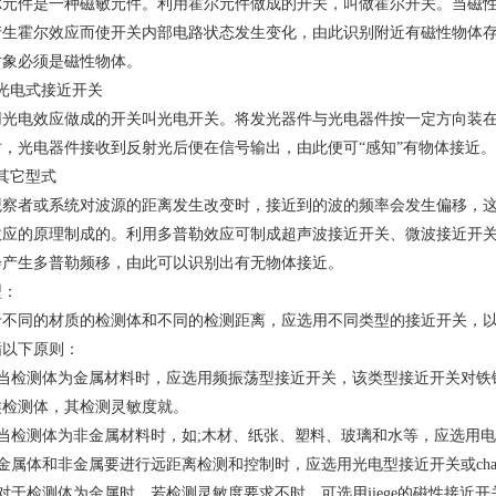
尔元件是一种磁敏元件。利用霍尔元件做成的开关，叫做霍尔开关。当磁
产生霍尔效应而使开关内部电路状态发生变化，由此识别附近有磁性物体
对象必须是磁性物体。
、光电式接近开关
用光电效应做成的开关叫光电开关。将发光器件与光电器件按一定方向装
时，光电器件接收到反射光后便在信号输出，由此便可“感知”有物体接近。
其它型式
观察者或系统对波源的距离发生改变时，接近到的波的频率会发生偏移，
效应的原理制成的。利用多普勒效应可制成超声波接近开关、微波接近开
会产生多普勒频移，由此可以识别出有无物体接近。
型：
于不同的材质的检测体和不同的检测距离，应选用不同类型的接近开关，以使
循以下原则：
.1.当检测体为金属材料时，应选用频振荡型接近开关，该类型接近开关对
类检测体，其检测灵敏度就。
2.当检测体为非金属材料时，如;木材、纸张、塑料、玻璃和水等，应选用
3.金属体和非金属要进行远距离检测和控制时，应选用光电型接近开关或chaos
4.对于检测体为金属时，若检测灵敏度要求不时，可选用jiege的磁性接近