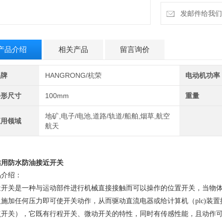
发邮件给我们：6
产品介绍
相关产品
留言询价
品牌
HANGRONG/杭荣
电动机功率
外形尺寸
100mm
重量
地矿,电子/电池,道路/轨道/船舶,烟草,航空
应用领域
航天
站用防水防油接近开关
品介绍：
近开关是一种与运动部件进行机械直接接触而可以操作的位置开关，当物
及施加任何压力即可使开关动作，从而驱动直流电器或给计算机（plc)装
点开关），它既有行程开关、微动开关的特性，同时有传感性能，且动作