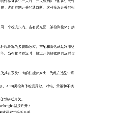
性物件移近霍尔开关时，开关检测面上的霍尔元件
存在，进而控制开关的通或断。这种接近开关的检
在同一个检测头内。当有反光面（被检测物体）接
这种现象称为多普勒效应。声纳和雷达就是利用这
关等。当有物体移近时，接近开关接收到的反射信
其在系统中有的性能jiage比，为此在选型中应
铁镍、A3钢类检测体检测灵敏。对铝、黄铜和不锈
电容型接近开关。
hengbo型接近开关。
开关或霍尔式接近开关。