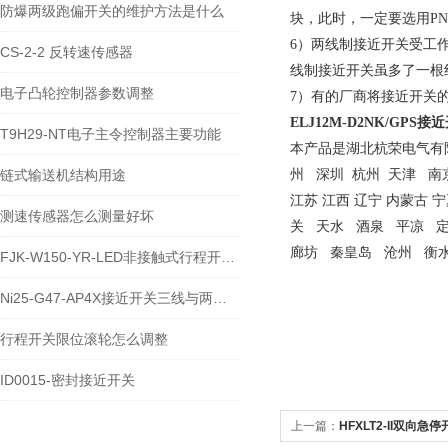
防爆两级跑偏开关的维护方法是什么
块，此时，一定要选用P
6）两线制接近开关受工
CS-2-2 反转速传感器
线制接近开关虽多了一根
电子凸轮控制器参数调整
7）有的厂商将接近开关
ELJ12M-D2NK/GPS
接近
T9H29-NT电子主令控制器主要功能
本产品是湖北杭荣电气有限
链式输送机结构用途
州 深圳 杭州 天津 南京
江苏 江西 辽宁 内蒙古 宁
测速传感器怎么测量好坏
关 天水 酒泉 平凉 
廊坊 秦皇岛 沧州 衡水
FJK-W150-YR-LED非接触式行程开关的工作应用范围
Ni25-G47-AP4X接近开关三线与两线接线方法
行程开关限位滚轮怎么调整
ID0015-密封接近开关
上一篇：
HFXLT2-II双向急