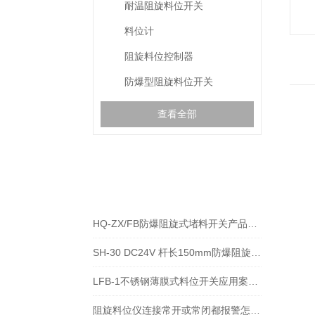
耐温阻旋料位开关
料位计
阻旋料位控制器
防爆型阻旋料位开关
查看全部
相关文章
RELEVANT ARTICLES
HQ-ZX/FB防爆阻旋式堵料开关产品技术详解
SH-30 DC24V 杆长150mm防爆阻旋料位开关的安装方法
LFB-1不锈钢薄膜式料位开关应用案例详解
阻旋料位仪连接常开或常闭都报警怎么办