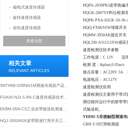
HQPA-2030PKJ皮带跑
磁电式速度传感器
HQGK-2007SY料位检测
旋转速度传感器
HQPK-PXA-02GK-10-3
齿轮速度传感器
HQQ-FXM/SSW堵煤开关
HQMW-3050AK接近开关
查看全部
HQLJ30-A3115/2XW感
速度检测仪技术参数
工作电源：C 12V 适
相关文章
检测 度：&plun;0.
RELEVANT ARTICLES
接点容量：AC220V 3
电源电压：AC127V
SNTH08-02BNA/1M测速传感器产品特性与应用说明
速度检测仪应用
速度检测仪主要用于带式
FGA30-NJ1.5-8N-C速度传感器技术参数与应用规范
测仪能对运行中的胶带带
EKBM-05N-CS工业皮带输送机测速传感器设备介绍
式输送机。
YHDH-X非接触型测速
HQJ-3050AGK皮带限速打滑开关工作原理
GRH-T-II打滑检测器