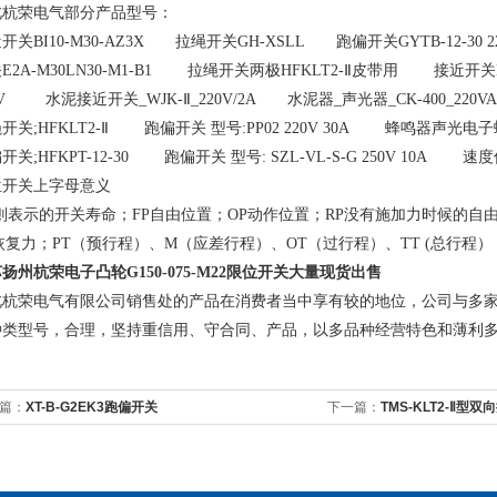
北杭荣电气部分产品型号：
开关BI10-M30-AZ3X 拉绳开关GH-XSLL 跑偏开关GYTB-12-30 
E2A-M30LN30-M1-B1 拉绳开关两极HFKLT2-Ⅱ皮带用 接近开关E8
0V 水泥接近开关_WJK-Ⅱ_220V/2A 水泥器_声光器_CK-400_220VA
开关;HFKLT2-Ⅱ 跑偏开关 型号:PP02 220V 30A 蜂鸣器声光电
开关;HFKPT-12-30 跑偏开关 型号: SZL-VL-S-G 250V 10A 
位开关上字母意义
T则表示的开关寿命；FP自由位置；OP动作位置；RP没有施加力时候的自
恢复力；PT（预行程）、M（应差行程）、OT（过行程）、TT (总行程）
苏扬州杭荣
电子凸轮G150-075-M22限位开关
大量现货出售
北杭荣电气有限公司销售处的产品在消费者当中享有较的地位，公司与多家
种类型号，合理，坚持重信用、守合同、产品，以多品种经营特色和薄利
篇：
XT-B-G2EK3跑偏开关
下一篇：
TMS-KLT2-Ⅱ型