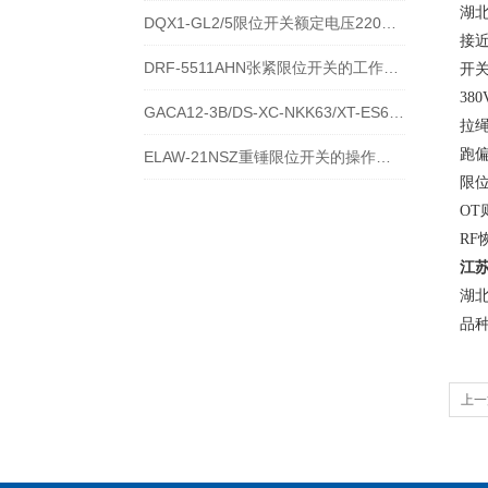
湖
DQX1-GL2/5限位开关额定电压220V的参数
接近
DRF-5511AHN张紧限位开关的工作原理
开关
38
GACA12-3B/DS-XC-NKK63/XT-ES6212S防水限位开关的工作原理
拉绳
跑偏
ELAW-21NSZ重锤限位开关的操作使用方法
限
O
RF
江
湖
品
上一