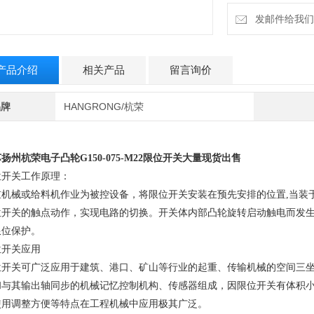
发邮件给我们：6
产品介绍
相关产品
留言询价
品牌
HANGRONG/杭荣
苏扬州杭荣
电子凸轮G150-075-M22限位开关
大量现货出售
位开关工作原理：
重机械或给料机作业为被控设备，将限位开关安装在预先安排的位置,当装
位开关的触点动作，实现电路的切换。开关体内部凸轮旋转启动触电而发
限位保护。
位开关应用
位开关可广泛应用于建筑、港口、矿山等行业的起重、传输机械的空间三坐
和与其输出轴同步的机械记忆控制机构、传感器组成，因限位开关有体积小
使用调整方便等特点在工程机械中应用极其广泛。