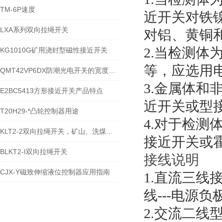
TM-6P速度
近开关对铁
LXA系列双向拉绳开关
对铝、黄铜
2.当检测体
KG1010G矿用浇封型磁性接近开关
等，应选用
QMT42VP6DX防潮光电开关的宽度识别
3.金属体
E2BC5413方形接近开关产品特点
近开关或型
T20H29-*凸轮控制器用途
4.对于检
KLT2-2双向拉绳开关，矿山、洗煤厂双向拉绳开关
接近开关或
BLKT2-I双向拉绳开关
接线说明
CJX-Y磁致伸缩液位控制器应用指南
1.直流三线
线---电源负
2.交流二