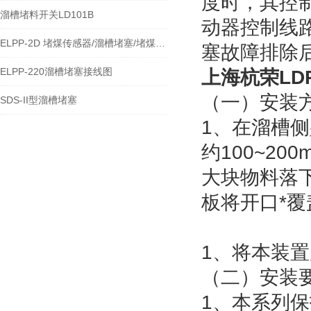
度时，其控
溜槽堵料开关LD101B
动器控制线
ELPP-2D 堵煤传感器/溜槽堵塞/堵煤开关
塞故障排除
ELPP-220溜槽堵塞接线图
上海杭荣LDP
（一）安装
SDS-II型溜槽堵塞
1、在溜槽侧
约100~2
大块物料落
板将开口*
1、将本装置
（二）安装
1、本系列