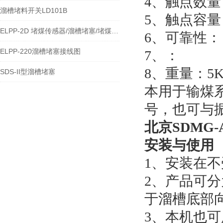
4、触点数量
溜槽堵料开关LD101B
5、触点容量：
ELPP-2D 堵煤传感器/溜槽堵塞/堵煤开关
6、可靠性：＞
ELPP-220溜槽堵塞接线图
7、：
8、重量：5K
SDS-II型溜槽堵塞
本用于输煤
号，也可与
北京SDMG-A
安装与使用
1、安装在
2、产品可
于溜槽底部
3、本机也