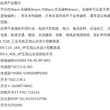
北杭荣产品图片
可分作&lquo;永磁铁&rquo;与&lquo;非永磁铁&rquo;。永磁铁
铁是钕磁铁）。而非永性磁铁，只有在某些条件下会有磁性，通常是以电
用范围：
泛应用于各国的不同行业，包括汽车制造、电力、食品饮料、石油化工、
、包装、轨道交通、物流、水泥建材、造船、电线及电缆制造、采矿和市
21-E1B_工业无线五指山水泥小型断路器
65N C16_16A_3P五指山水泥小型断路器
65N 0_40A_3P五指山水泥按钮开关
校核磁铁V24584 G9-A5 BP M01
传感器^SC3.5-G-NO
传感器^HSBG-V39500BP0305
开关^SS2-2-B-1
开关Y--A10MT/48VC
控制开关XT-PXC-T16115
定位器MSP-31LSI1201SJTML
开关SCP2000