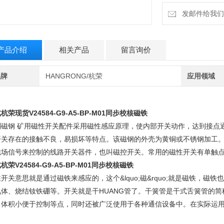
发邮件给我们：6
产品介绍
相关产品
留言询价
品牌
HANGRONG/杭荣
应用领域
杭荣现货V24584-G9-A5-BP-M01同步校核磁铁
制磁钢 矿用磁性开关配件采用磁性感应原理，使内部开关动作，达到接点
开关存在的接触不良，易损坏等特点。该磁钢的外壳为黄铜或不锈钢加工。
磁场信号来控制的线路开关器件，也叫磁控开关。常用的磁性开关有单触
杭荣V24584-G9-A5-BP-M01同步校核磁铁
开关意思就是通过磁铁来感应的，这个&lquo;磁&rquo;就是磁铁，
氧体、烧结钕铁硼等。开关就是干HUANG管了。干簧管是干式舌簧管的
，体积小便于控制等点，同时还被广泛使用于各种通信设备中。在实际运
，