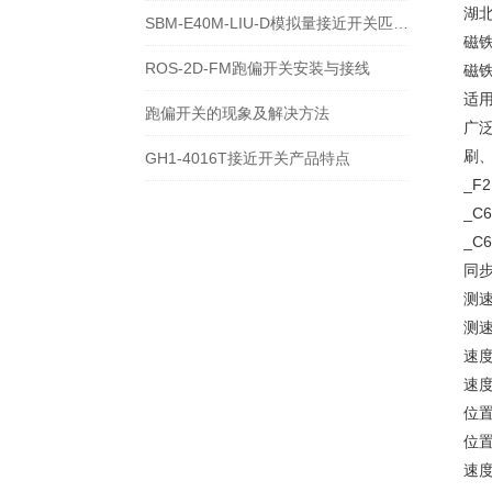
湖
SBM-E40M-LIU-D模拟量接近开关匹配额定电压和电流
磁铁
ROS-2D-FM跑偏开关安装与接线
磁
适
跑偏开关的现象及解决方法
广
刷
GH1-4016T接近开关产品特点
_F
_C
_C
同步
测速
测速
速度
速度
位置
位置
速度