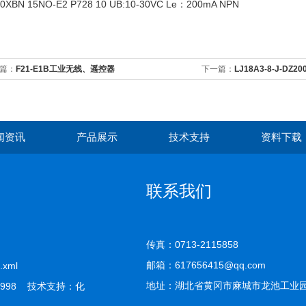
0XBN 15NO-E2 P728 10 UB:10-30VC Le：200mA NPN
篇：
F21-E1B工业无线、遥控器
下一篇：
LJ18A3-8-J-D
闻资讯
产品展示
技术支持
资料下载
联系我们
传真：0713-2115858
邮箱：617656415@qq.com
.xml
地址：湖北省黄冈市麻城市龙池工业
998 技术支持：
化