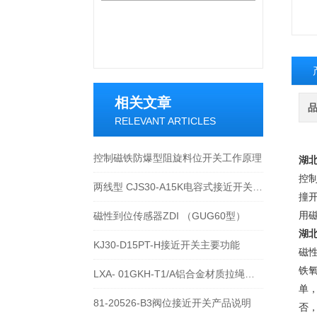
相关文章
RELEVANT ARTICLES
控制磁铁防爆型阻旋料位开关工作原理
湖北
控
两线型 CJS30-A15K电容式接近开关设置报警灵敏度的方法
撞
用
磁性到位传感器ZDI （GUG60型）
湖北
KJ30-D15PT-H接近开关主要功能
磁性
铁
LXA- 01GKH-T1/A铝合金材质拉绳开关使用方法
单
81-20526-B3阀位接近开关产品说明
否