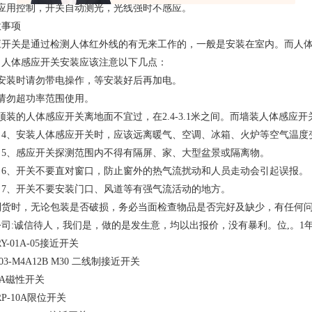
、应用控制，开关自动测光，光线强时不感应。
意事项
应开关是通过检测人体红外线的有无来工作的，一般是安装在室内。而人
，人体感应开关安装应该注意以下几点：
、安装时请勿带电操作，等安装好后再加电。
、请勿超功率范围使用。
顶装的人体感应开关离地面不宜过，在2.4-3.1米之间。而墙装人体感
、安装人体感应开关时，应该远离暖气、空调、冰箱、火炉等空气温度
、感应开关探测范围内不得有隔屏、家、大型盆景或隔离物。
、开关不要直对窗口，防止窗外的热气流扰动和人员走动会引起误报。
、开关不要安装门口、风道等有强气流活动的地方。
到货时，无论包装是否破损，务必当面检查物品是否完好及缺少，有任何
公司:诚信待人，我们是，做的是发生意，均以出报价，没有暴利。位,。1
RY-01A-05接近开关
L03-M4A12B M30 二线制接近开关
-A磁性开关
RP-10A限位开关