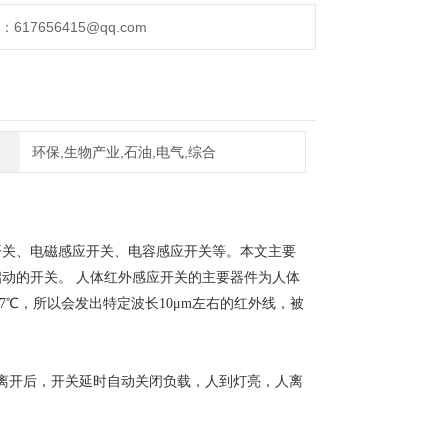
17656415@qq.com
环保,生物产业,石油,电气,综合
开关、电磁感应开关、电容感应开关等。本文主要
动的开关。 人体红外感应开关的主要器件为人体
7℃，所以会发出特定波长10μm左右的红外线，被
离开后，开关延时自动关闭负载，人到灯亮，人离