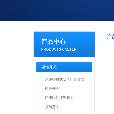
产
产品中心
PRODUCTS CNETER
磁性开关
永磁碰撞式安全门装置器
磁控开关
矿用磁性接近开关
井筒开关