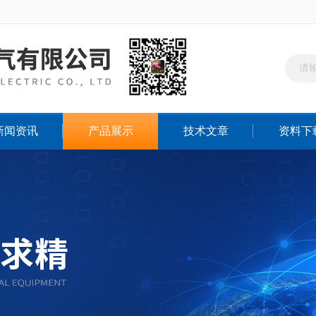
新闻资讯
产品展示
技术文章
资料下