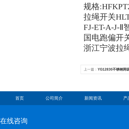
规格:HFKPT2
拉绳开关HLT2-
FJ-ET-A
国电跑偏开关型
浙江宁波拉绳开
上一篇：
YG12830不锈钢
首页
公司简介
新闻资讯
产
在线咨询