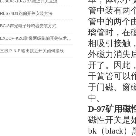
LJ30A3-10-Z/BX接近开关直流
管中装有两个
RLS74D1跑偏开关安装方法
管中的两个由
BC-8声光电子蜂鸣器安装方式
璃管时，在磁
EXDDP-K2/J防爆两级跑偏开关技术参数380V
相吸引接触，
三线ＰＮＰ输出接近开关如何接线
外磁力消失后
开了。因此
干簧管可以
于门磁、窗
中。
D-97矿用
磁性开关是
bk（bla