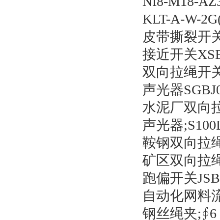
NI8-M18-
KLT-A-W-
皮带撕裂开关T3Z
接近开关XSB0
双向拉绳开关N
声光器SGBJ0
水泥厂双向拉绳
声光器;S100L
鞍钢双向拉绳
矿区双向拉绳开关
跑偏开关JSB/
自动化网料流开
钢丝绳夹;∮6