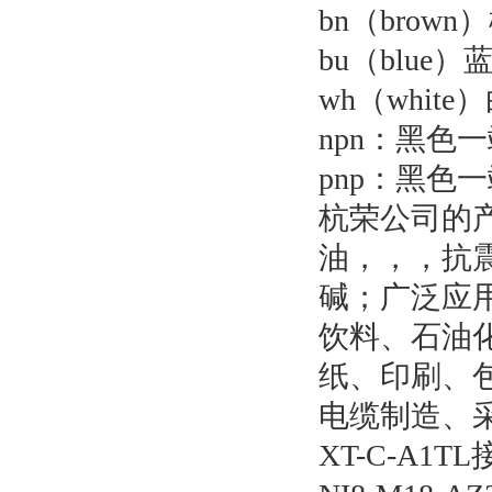
bn（bro
bu（blu
wh（whi
npn：黑色
pnp：黑色
杭荣公司的
油，，，抗
碱；广泛应
饮料、石油
纸、印刷、
电缆制造、采
XT-C-A1T