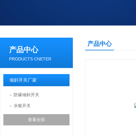
产品中心
产品中心
PRODUCTS CNETER
倾斜开关厂家
防爆倾斜开关
水银开关
查看全部