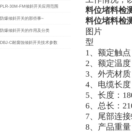
PLR-30M-FM倾斜开关应用范围
料位堵料检
防爆倾斜开关的那些事~
料位堵料检
图片
防爆倾斜开关的作用及分类
型
DBJ-C耐腐蚀倾斜开关技术参数
1、额定触点：
2、额定温度：
3、外壳材
4、电缆长度
5、长度：18
6、总长：21
7、尾部连接螺
8、产品重量：