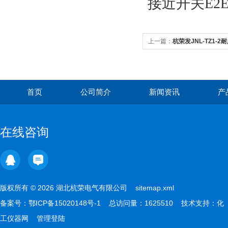
接近开关E2E
上一篇：
杭荣发JNL-TZ1-
首页
公司简介
新闻资讯
产
在线咨询
版权所有 © 2026 湖北杭荣电气有限公司
sitemap.xml
备案号：
鄂ICP备15020148号-1
总访问量：1625510 技术支持：
化
工仪器网
管理登陆