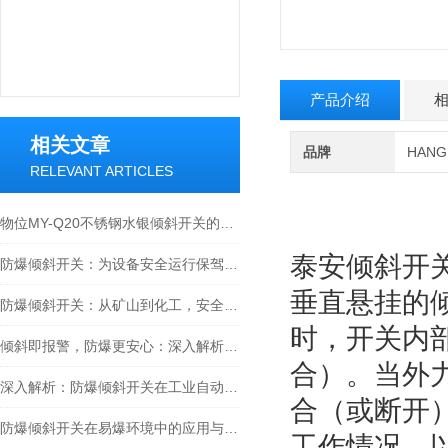
产品介绍
相关文章
品牌
HAN
RELEVANT ARTICLES
物位MY-Q20不锈钢水银倾斜开关的电源220V参数
泰安
倾斜开
防爆倾斜开关：为设备安全运行保驾护航
垂直悬挂的
防爆倾斜开关：从矿山到化工，安全监测一触即达
时，开关内
倾斜即报警，防爆更安心：深入解析防爆倾斜开关的工作原理、特点和应用场景
合）。当外
深入解析：防爆倾斜开关在工业自动化中的关键角色与应用
合（或断开
防爆倾斜开关在易爆环境中的应用与优势
工作情况，