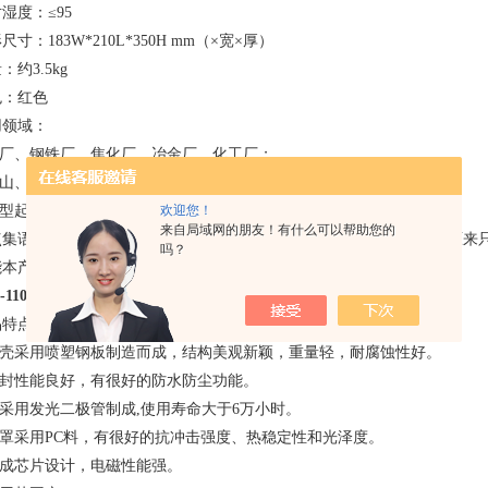
湿度：≤95
尺寸：183W*210L*350H mm（×宽×厚）
：约3.5kg
色：红色
用领域：
.电厂、钢铁厂、焦化厂、冶金厂、化工厂；
矿山、冶炼厂；
大型起重机械、工程车辆；
欢迎您！
来自局域网的朋友！有什么可以帮助您的
点集语音、声、光于一体，并可直接接入交流220V电源工作，改变了原来
吗？
能本产品有7种语音、一种报警铃供用户现场使用选择。
-1101J
声光报警器
品特点：
.外壳采用喷塑钢板制造而成，结构美观新颖，重量轻，耐腐蚀性好。
.密封性能良好，有很好的防水防尘功能。
灯采用发光二极管制成,使用寿命大于6万小时。
.灯罩采用PC料，有很好的抗冲击强度、热稳定性和光泽度。
集成芯片设计，电磁性能强。