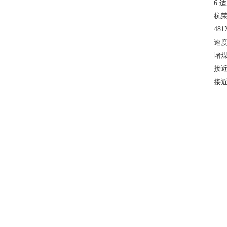
6.
杭
48
速度
堵煤
接近开
接近