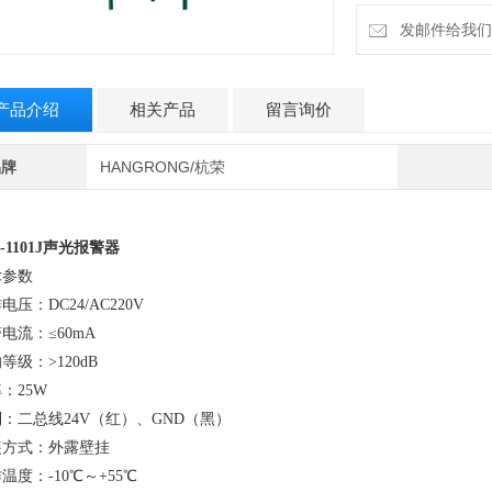
发邮件给我们：6
产品介绍
相关产品
留言询价
品牌
HANGRONG/杭荣
-1101J
声光报警器
术参数
电压：DC24/AC220V
电流：≤60mA
等级：>120dB
：25W
：二总线24V（红）、GND（黑）
装方式：外露壁挂
温度：-10℃～+55℃