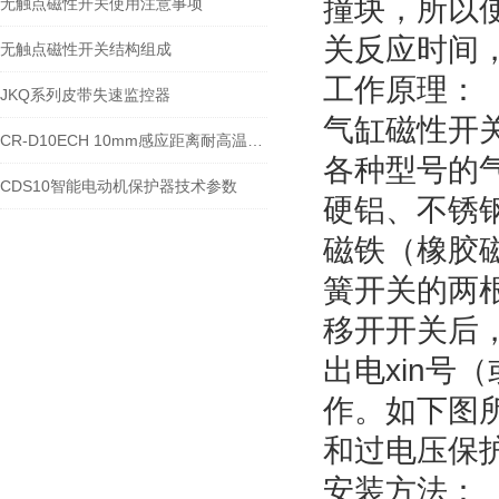
撞块，所以
无触点磁性开关使用注意事项
关反应时间
无触点磁性开关结构组成
工作原理：
JKQ系列皮带失速监控器
气缸磁性开
CR-D10ECH 10mm感应距离耐高温电磁感应开关使用说明
各种型号的气
CDS10智能电动机保护器技术参数
硬铝、不锈钢
磁铁（橡胶
簧开关的两根
移开开关后，
出电xin号
作。如下图
和过电压保
安装方法：