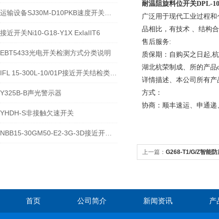
耐温阻旋料位开关
DPL-
运输设备SJ30M-D10PKB速度开关工作原理
广泛用于现代工业过程和
品相比，有技术 、结构合
接近开关Ni10-G18-Y1X ExIaIIT6
售后服务:
EBT5433光电开关检测方式分类说明
质保期：自购买之日起,
湖北杭荣制成、所的产品q
IFL 15-300L-10/01P接近开关结检类型及用途
详情描述、本公司所有产
Y325B-B声光警示器
方式：
协商：顺丰速运、申通递、
YHDH-S非接触欠速开关
NBB15-30GM50-E2-3G-3D接近开关炼铁电仪用技术参数
上一篇：
G268-T1/G/Z智
首页
公司简介
新闻资讯
产