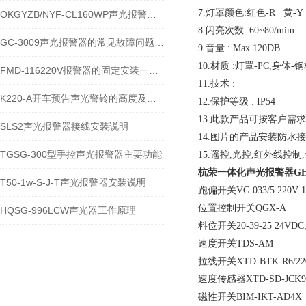
7.灯罩颜色:红色-R 黄-Y
OKGYZB/NYF-CL160WP声光报警器技术特性及应用说明
8.闪亮次数: 60~80/mim
GC-3009声光报警器的常见故障问题及解决方案
9.音量 : Max.120DB
10.材质 :灯罩-PC,身体
FMD-116220V报警器的固定安装一般是多少米
11.技术 :
K220-A开车预告声光警铃的高度及调试
12.保护等级 : IP54
13.此款产品可按客户需
SLS2声光报警器接线安装说明
14.图片的产品安装防
TGSG-300型手控声光报警器主要功能
15.遥控,光控,红外线
杭荣一体化声光报警器
GH
T50-1w-S-J-T声光报警器安装说明
跑偏开关VG 033/5 220V 
位置控制开关QGX-A
HQSG-996LCW声光器工作原理
料位开关20-39-25 24VD
速度开关TDS-AM
拉线开关XTD-BTK-R6/22
速度传感器XTD-SD-JCK9
磁性开关BIM-IKT-AD4X