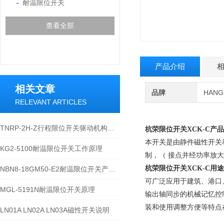
耐温限位开关
查看全部
产品介绍
相关文章
品牌
HAN
RELEVANT ARTICLES
TNRP-2H-Z行程限位开关驱动机构类型
杭荣限位开关
XCK-C产
本开关是由静件磁性开关
KG2-5100耐温限位开关工作原理
制，（ 接点并经功率放
杭荣限位开关
XCK-C用
NBN8-18GM50-E2耐温限位开关产品说明
可广泛应用于建筑、港口
MGL-5191N耐温限位开关原理
输出轴同步的机械记忆控
装和使用调整方便等特点
LN01A LN02A LN03A磁性开关说明