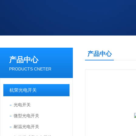
产品中心
产品中心
PRODUCTS CNETER
杭荣光电开关
光电开关
微型光电开关
耐温光电开关