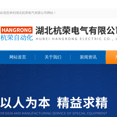
欢迎您来到湖北杭荣电气有限公司网站！
网站首页
关于我们
新闻资讯