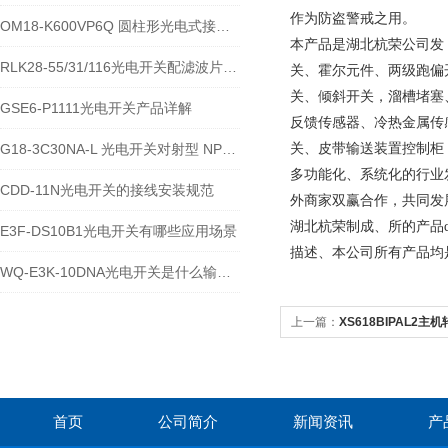
作为防盗警戒之用。
OM18-K600VP6Q 圆柱形光电式接近开关 漫反射型 PNP常开输出
本产品是湖北杭荣公司发，
RLK28-55/31/116光电开关配滤波片的应用
关、霍尔元件、两级跑偏
关、倾斜开关，溜槽堵塞
GSE6-P1111光电开关产品详解
反馈传感器、冷热金属传
G18-3C30NA-L 光电开关对射型 NPN 发射端（G18-3C30NA）产品详解
关、皮带输送装置控制柜
多功能化、系统化的行业
CDD-11N光电开关的接线安装规范
外商家双赢合作，共同发
湖北杭荣制成、所的产品q
E3F-DS10B1光电开关有哪些应用场景
描述、本公司所有产品均
WQ-E3K-10DNA光电开关是什么输出方法
上一篇：
XS618BIPAL2
首页
公司简介
新闻资讯
产