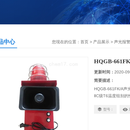
品中心
您现在的位置：
首页
>
产品展示
>
声光报
HQGB-66
更新时间：
2020-09
简要描述：
HQGB-661FK
ⅡC级T6温度组别
事故或等紧急情况
号，完成目的。本
型号：
目的。