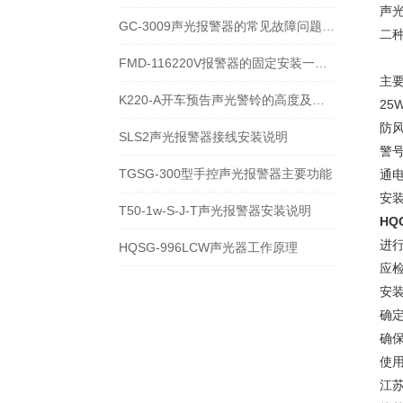
声
GC-3009声光报警器的常见故障问题及解决方案
二
FMD-116220V报警器的固定安装一般是多少米
主
K220-A开车预告声光警铃的高度及调试
25
防
SLS2声光报警器接线安装说明
警
TGSG-300型手控声光报警器主要功能
通
安
T50-1w-S-J-T声光报警器安装说明
HQ
进
HQSG-996LCW声光器工作原理
应
安
确
确
使
江