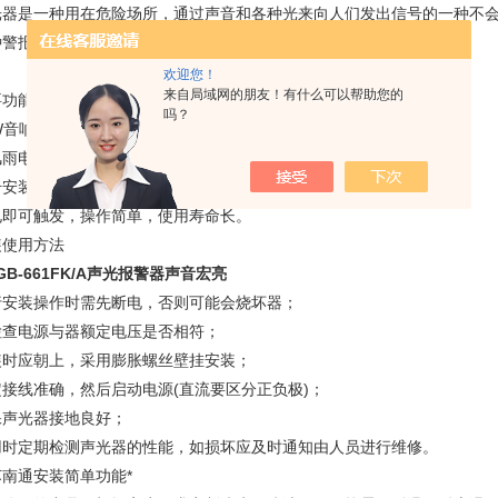
光器是一种用在危险场所，通过声音和各种光来向人们发出信号的一种不
种警报信号。
欢迎您！
来自局域网的朋友！有什么可以帮助您的
要功能及特点
吗？
W音响声音宏亮，可根据用户要求定制，分贝可达110B；
风雨电路工艺设计防水、防尘、；
号安装简单，功能*；
电即可触发，操作简单，使用寿命长。
装使用方法
GB-661FK/A声光报警器声音宏亮
行安装操作时需先断电，否则可能会烧坏器；
检查电源与器额定电压是否相符；
装时应朝上，采用膨胀螺丝壁挂安装；
定接线准确，然后启动电源(直流要区分正负极)；
保声光器接地良好；
用时定期检测声光器的性能，如损坏应及时通知由人员进行维修。
苏南通安装简单功能*