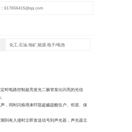
17656415@qq.com
化工,石油,地矿,能源,电子/电池
用定时电路控制超亮发光二极管发出闪亮的光信
动。
贝声，同时闪烁用来吓阻盗贼提醒住户、邻居、保
探测到有入侵时立即发送信号到声光器，声光器立