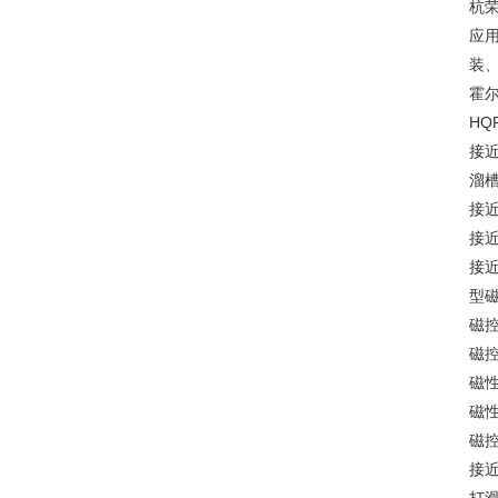
杭
应
装
霍尔
HQ
接近
溜槽
接近
接近
接近
型磁
磁控
磁控
磁性
磁性
磁控
接近