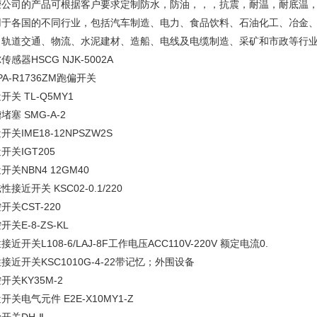
荣公司的产品可根据客户要求定制防水，防油，，，抗震，耐温，耐底温
用于各国的不同行业，包括汽车制造、电力、食品饮料、石油化工、冶金
、轨道交通、物流、水泥建材、造船、电线及电缆制造、采矿和市政等行业
传感器HSCG NJK-5002A
PA-R1736ZM跑偏开关
开关 TL-Q5MY1
堵塞 SMG-A-2
开关IME18-12NPSZW2S
开关IGT205
开关NBN4 12GM40
性接近开关 KSC02-0.1/220
开关CST-220
开关E-8-ZS-KL
接近开关L108-6/LAJ-8F工作电压ACC110V-220V 额定电流0.
接近开关KSC1010G-4-22带记忆；外围设备
开关KY35M-2
开关电气元件 E2E-X10MY1-Z