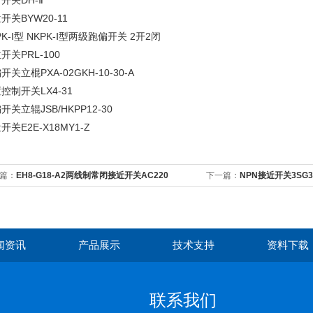
开关DH-Ⅱ
开关BYW20-11
PK-Ⅰ型 NKPK-Ⅰ型两级跑偏开关 2开2闭
开关PRL-100
开关立棍PXA-02GKH-10-30-A
控制开关LX4-31
开关立辊JSB/HKPP12-30
开关E2E-X18MY1-Z
篇：
EH8-G18-A2两线制常闭接近开关AC220
下一篇：
NPN接近开关3SG32
闻资讯
产品展示
技术支持
资料下载
联系我们