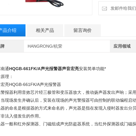
发邮件给我们：6
产品介绍
相关产品
留言询价
品牌
HANGRONG/杭荣
应用领域
苏南通
HQGB-661FK/A声光报警器声音宏亮
安装简单功能*
作原理：
宏亮HQGB-661FK/A声光报警器
光警报器利用音效芯片经三极管和变压器放大，推动扬声器发出声响；采
。当现场发生并确认后，安装在现场的声光警报器可由控制的联动编程启
光器的命名是根据器的方式来命名的，声光器是指在发现入侵时器发出分
有非法入侵发生的作用。
光器一般和红外探测器、门磁组成声光防盗器系统，当红外探测器或门磁
。