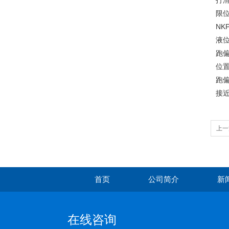
打滑
限位
NK
液位
跑偏
位置
跑偏
接近
上一
首页
公司简介
新
在线咨询