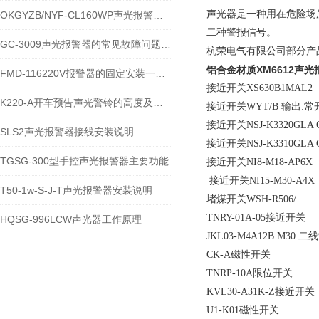
声光器是一种用在危险场
OKGYZB/NYF-CL160WP声光报警器技术特性及应用说明
二种警报信号。
GC-3009声光报警器的常见故障问题及解决方案
杭荣电气有限公司部分产
铝合金材质XM6612声光
FMD-116220V报警器的固定安装一般是多少米
接近开关XS630B1MA
K220-A开车预告声光警铃的高度及调试
接近开关WYT/B 输出:常开
接近开关NSJ-K3320GLA 
SLS2声光报警器接线安装说明
接近开关NSJ-K3310GLA
TGSG-300型手控声光报警器主要功能
接近开关NI8-M18-AP
接近开关NI15-M30-A
T50-1w-S-J-T声光报警器安装说明
堵煤开关WSH-R506/
TNRY-01A-05接近开
HQSG-996LCW声光器工作原理
JKL03-M4A12B M
CK-A磁性开关
TNRP-10A限位开关
KVL30-A31K-Z接近
U1-K01磁性开关