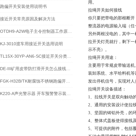
用。
跑偏开关安装使用说明书
拉绳开关如何接线
你只要把带电的那根断开
接近开关常亮原因及解决方法
整流器的电源输入端（任一
OTDH9-A2W电子主令控制器工作原理及电路原理
另外两根没电的，其中一
拉开关灯亮就行，剩下一
KJ-3010渡车用接近开关选用说明
示不亮）。
TL15X-30YP-AN6-SC接近开关分类说明
拉绳开关用途：
主要用于常规皮带输送机
DE-III矿用皮带防打滑开关怎么接线与安装使用
装卸系统、水平给料机等
FGK-H32B/TK耐腐蚀不锈钢跑偏开关用途
发出停机信号，实现对人
拉绳开关设备描述：
K220-A声光警示器 开车预警警示装置 声光信号器
1、拉线开关是双向触动
2、通用的安装设计使拉
3、坚固的铸铝外壳，的
4、整体式盖板使得接线
5、可提供的附件，包括