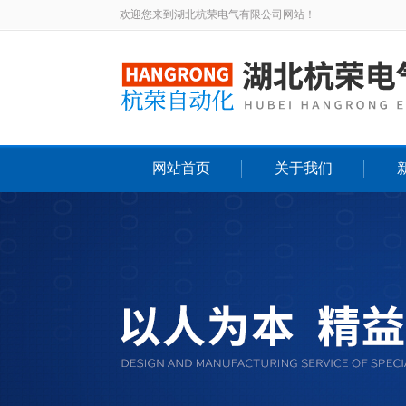
欢迎您来到湖北杭荣电气有限公司网站！
网站首页
关于我们