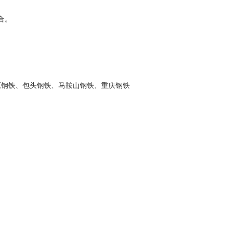
合。
原钢铁、包头钢铁、马鞍山钢铁、重庆钢铁