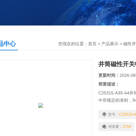
品中心
您现在的位置：
首页
>
产品展示
>
磁性开
井筒磁性开关
更新时间：
2026-08
简要描述：
C25315-A39
中所规定的准则，9
用在煤矿井下巷道
方米欧前的我第二
型号：
C25315-A
氛。
浏览量：
2704