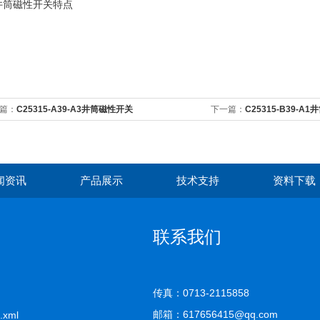
篇：
C25315-A39-A3井筒磁性开关
下一篇：
C25315-B39-
闻资讯
产品展示
技术支持
资料下载
联系我们
传真：0713-2115858
邮箱：617656415@qq.com
.xml