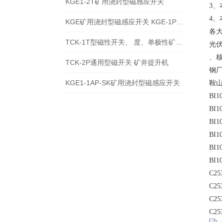
KGE1-2T矿用浇封型磁感应开关
3、
4
KGE矿用浇封型磁感应开关 KGE-1P矿用磁开关
各
TCK-1T型磁性开关、 度、单极性矿用磁开关
光
、
TCK-2P通用型磁开关 矿井提升机
钢
KGE1-1AP-SK矿用浇封型磁感应开关
鞍
BI1
BI1
BI1
BI1
BI1
BI1
C25
C25
C25
C25