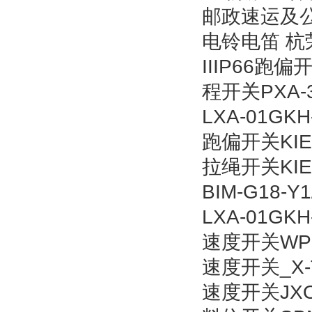
邮政速运及
电铃电笛 杭荣
IIIP66跑偏开
程开关PXA-3
LXA-01GKH
跑偏开关KIEP
拉绳开关KIEP
BIM-G18-
LXA-01GKH
速度开关WP2
速度开关_X-
速度开关JXO