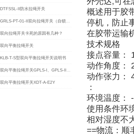
外壳达,可
DTFSSL-II防水拉绳开关
概述用于胶
停机，防止
GRLS-PT-01-II双向拉绳开关（自锁型）
在胶带运输
双向拉绳开关卡死的原因有几种？
技术规格
双向平衡拉绳开关
接点容量： 1个
KLB-T-S型双向平衡拉绳开关说明书
动作角度： 2
双向平衡拉绳开关GPLS-I、GPLS-II拉绳开关说明
动作张力： 49&
双向平衡拉绳开关XDT-A-E2Y
：
环境温度： -
使用条件环境
相对湿度不大
==物流：