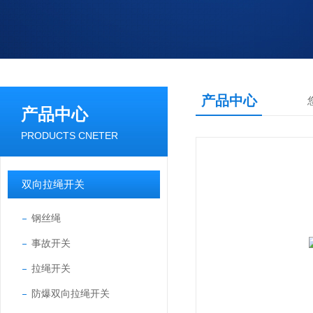
产品中心
产品中心
PRODUCTS CNETER
双向拉绳开关
钢丝绳
事故开关
拉绳开关
防爆双向拉绳开关