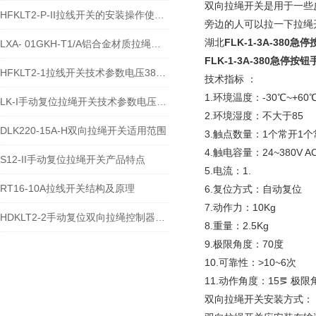
双向拉绳开关是用于一些
HFKLT2-P-II拉线开关的安装操作使用方法
旁边的人可以拉一下拉绳
湖北
FLK-1-3A-38
LXA- 01GKH-T1/A铝合金材质拉绳开关使用方法
FLK-1-3A-380急停
HFKLT2-1拉线开关技术参数电压380VAC/10A
技术指标 ：
1.环境温度：-30℃~+60
LK-I手动复位拉绳开关技术参数电压AC380V
2.环境湿度：不大于85
DLK220-15A-H双向拉绳开关适用范围
3.触点数量：1个常开1个
4.触电容量：24~380V AC
S12-II手动复位拉绳开关产品特点
5.电流：1.
RT16-10A拉线开关结构及原理
6.复位方式：自动复位
7.动作力：10Kg
HDKLT2-2手动复位双向拉绳控制器安装接线说明
8.重量：2.5Kg
9.极限角度：70度
10.可靠性：>10~6次
11.动作角度：15⪚ 极限
双向拉绳开关安装方式：