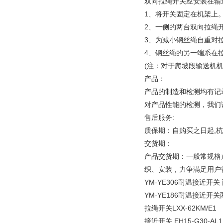
双向拉绳开关应安装在输
1、将开关固定在机架上
2、一侧的两台双向拉绳
3、为减小钢丝绳自重对
4、钢丝绳的另一端系在
(注：对于爬坡段输送机机
产品：
产品的制造和检测均有记
对产品性能的检测，我们
售后服务:
质保期：自购买之日起,
交货期：
产品交货期：一般常规格
织、安装，力争满足用户
YM-YE306耐温接近开关 
YM-YE186耐温接近开关两
拉绳开关LXX-62KM/E1
接近开关,EH15-G30-AL