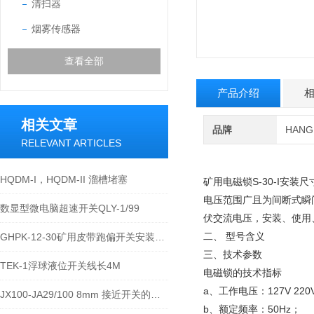
清扫器
烟雾传感器
查看全部
产品介绍
相关文章
品牌
HAN
RELEVANT ARTICLES
HQDM-I，HQDM-II 溜槽堵塞
矿用电磁锁S-30-I安装
电压范围广且为间断式瞬
数显型微电脑超速开关QLY-1/99
伏交流电压，安装、使用
二、 型号含义
GHPK-12-30矿用皮带跑偏开关安装说明
三、技术参数
TEK-1浮球液位开关线长4M
电磁锁的技术指标
a、工作电压：127V 220V
JX100-JA29/100 8mm 接近开关的参数
b、额定频率：50Hz；