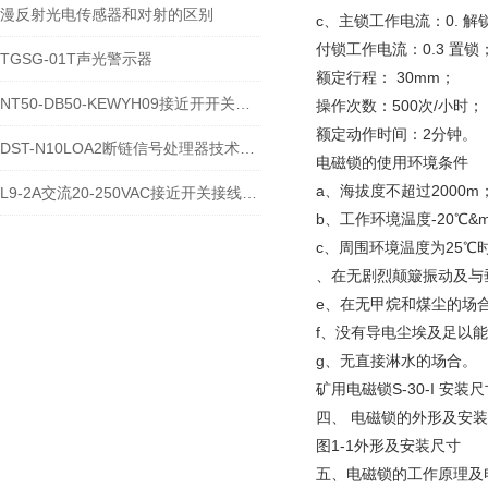
漫反射光电传感器和对射的区别
c、主锁工作电流：0. 解
付锁工作电流：0.3 置锁
TGSG-01T声光警示器
额定行程： 30mm；
NT50-DB50-KEWYH09接近开开关主要功能用途
操作次数：500次/小时；
额定动作时间：2分钟。
DST-N10LOA2断链信号处理器技术参数V90-250VAC
电磁锁的使用环境条件
a、海拔度不超过2000m
L9-2A交流20-250VAC接近开关接线说明
b、工作环境温度-20℃&m
c、周围环境温度为25℃时，
、在无剧烈颠簸振动及与
e、在无甲烷和煤尘的场
f、没有导电尘埃及足以
g、无直接淋水的场合。
矿用电磁锁S-30-I 安装
四、 电磁锁的外形及安
图1-1外形及安装尺寸
五、电磁锁的工作原理及